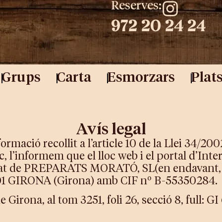
Reserves:
972 20 24 24
Grups
Carta
Esmorzars
Plat
Avís legal
ació recollit a l’article 10 de la Llei 34/2002,
c, l’informem que el lloc web i el portal d’I
ularitat de PREPARATS MORATÓ, SL(en endav
17001 GIRONA (Girona) amb CIF nº B-55350284.
 Girona, al tom 3251, foli 26, secció 8, full: GI