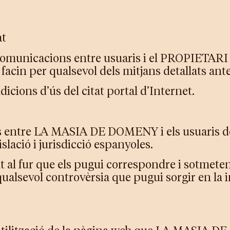
at
i comunicacions entre usuaris i el PROPIETAR
es facin per qualsevol dels mitjans detallats an
dicions d’ús del citat portal d’Internet.
s entre LA MASIA DE DOMENY i els usuaris del
slació i jurisdicció espanyoles.
al fur que els pugui correspondre i sotmeten
ualsevol controvèrsia que pugui sorgir en la i