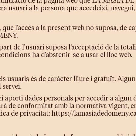
i utilització de la pàgina web que LA MASIA 
a usuari a la persona que accedeixi, navegui, ut
 que l’accés a la present web no suposa, de ca
MENY.
 part de l’usuari suposa l’acceptació de la tota
ondicions ha d’abstenir-se a usar el lloc web.
ls usuaris és de caràcter lliure i gratuït. Alg
 servei.
i aporti dades personals per accedir a algun del
zarà de conformitat amb la normativa vigent,
ítica de privacitat: https://lamasiadedomeny.c