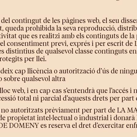
 del contingut de les pàgines web, el seu dissen
queda prohibida la seva reproducció, distrib
ivitat que es realitzi amb els continguts de la
 el consentiment previ, exprés i per escrit 
 distintius de qualsevol classe continguts en
otegits per llei.
cap llicència o autorització d’ús de ninguna
 o sobre qualsevol altra
lloc web, i en cap cas s’entendrà que l’accés i
o cessió total ni parcial d’aquests drets per
ts no autoritzats prèviament per part de LA
propietat intel·lectual o industrial i donarà l
 DOMENY es reserva el dret d’exercitar enfron