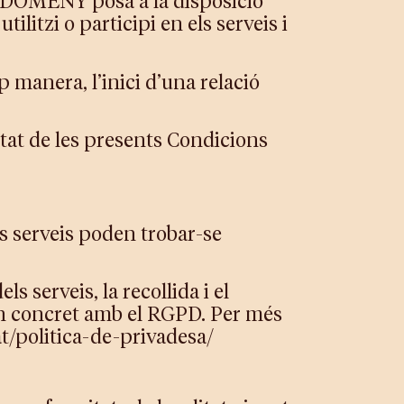
DE DOMENY posa a la disposició
ilitzi o participi en els serveis i
p manera, l’inici d’una relació
litat de les presents Condicions
uns serveis poden trobar-se
s serveis, la recollida i el
 en concret amb el RGPD. Per més
at/politica-de-privadesa/