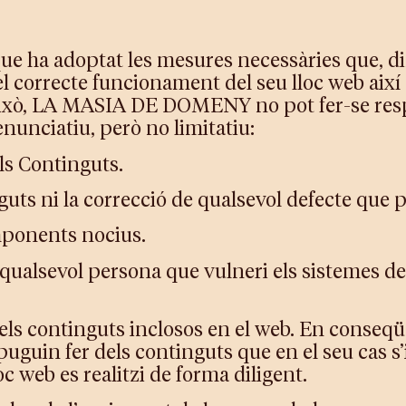
a adoptat les mesures necessàries que, dins 
el correcte funcionament del seu lloc web així 
ixò, LA MASIA DE DOMENY no pot fer-se resp
enunciatiu, però no limitatiu:
els Continguts.
nguts ni la correcció de qualsevol defecte que 
omponents nocius.
i qualsevol persona que vulneri els sistemes 
r dels continguts inclosos en el web. En co
puguin fer dels continguts que en el seu cas s’i
loc web es realitzi de forma diligent.