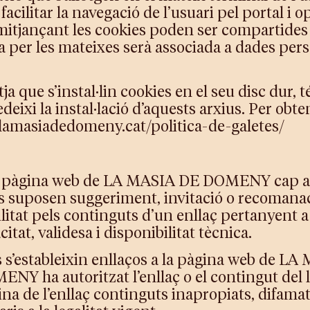
acilitar la navegació de l’usuari pel portal i o
mitjançant les cookies poden ser compartides
a per les mateixes serà associada a dades per
ja que s’instal·lin cookies en el seu disc dur, t
ixi la instal·lació d’aquests arxius. Per obte
//lamasiadedomeny.cat/politica-de-galetes/
la pàgina web de LA MASIA DE DOMENY cap a alt
s suposen suggeriment, invitació o recomana
t pels continguts d’un enllaç pertanyent a un
citat, validesa i disponibilitat tècnica.
ebs s’estableixin enllaços a la pàgina web de
 ha autoritzat l’enllaç o el contingut del llo
 de l’enllaç continguts inapropiats, difamatoris