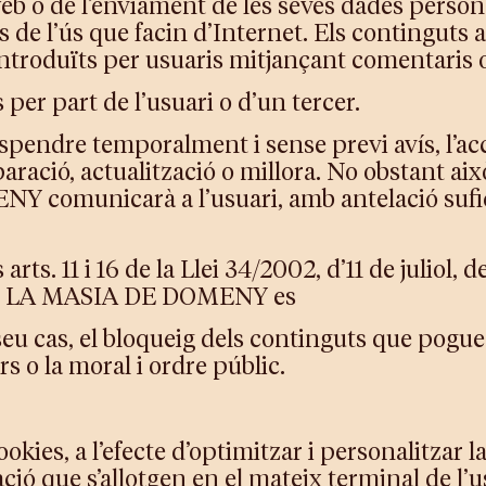
web o de l’enviament de les seves dades person
s de l’ús que facin d’Internet. Els continguts a
 introduïts per usuaris mitjançant comentaris o
per part de l’usuari o d’un tercer.
re temporalment i sense previ avís, l’acces
ració, actualització o millora. No obstant ai
comunicarà a l’usuari, amb antelació suficie
s. 11 i 16 de la Llei 34/2002, d’11 de juliol, de
nic, LA MASIA DE DOMENY es
eu cas, el bloqueig dels continguts que pogues
rs o la moral i ordre públic.
s, a l’efecte d’optimitzar i personalitzar la
ació que s’allotgen en el mateix terminal de l’u