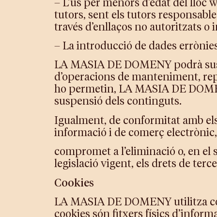
– L’ús per menors d’edat del lloc 
tutors, sent els tutors responsable
través d’enllaços no autoritzats o
– La introducció de dades errònies 
LA MASIA DE DOMENY podrà suspend
d’operacions de manteniment, repa
ho permetin, LA MASIA DE DOMENY 
suspensió dels continguts.
Igualment, de conformitat amb els art
informació i de comerç electrò
compromet a l’eliminació o, en el s
legislació vigent, els drets de terce
Cookies
LA MASIA DE DOMENY utilitza cookie
cookies són fitxers físics d’inform