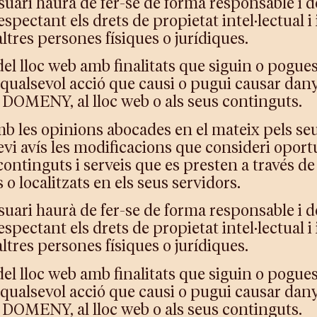
usuari haurà de fer-se de forma responsable i de
respectant els drets de propietat intel·lectual i
es persones físiques o jurídiques.
el lloc web amb finalitats que siguin o pogues
de qualsevol acció que causi o pugui causar da
OMENY, al lloc web o als seus continguts.
 amb les opinions abocades en el mateix pels se
revi avís les modificacions que consideri opor
 continguts i serveis que es presten a través d
o localitzats en els seus servidors.
usuari haurà de fer-se de forma responsable i de
respectant els drets de propietat intel·lectual i
es persones físiques o jurídiques.
el lloc web amb finalitats que siguin o pogues
de qualsevol acció que causi o pugui causar da
OMENY, al lloc web o als seus continguts.